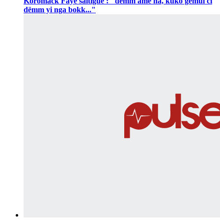
Koromack Faye saltigué : "dëmm ame na, kuko gëmul ci
dëmm yi nga bokk..."