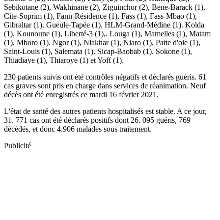
Sebikotane (2), Wakhinane (2), Ziguinchor (2), Bene-Barack (1),
Citē-Soprim (1), Fann-Résidence (1), Fass (1), Fass-Mbao (1),
Gibraltar (1). Gueule-Tapée (1), HLM-Grand-Médine (1). Kolda
(1), Kounoune (1), Liberté-3 (1),. Louga (1), Mamelles (1), Matam
(1), Mboro (1). Ngor (1), Niakhar (1), Niaro (1), Patte d'oie (1),
Saint-Louis (1), Salemata (1). Sicap-Baobab (1). Sokone (1),
Thiadiaye (1), Thiaroye (1) et Yoff (1).
230 patients suivis ont été contrôles négatifs et déclarés guéris. 61
cas graves sont pris en charge dans services de réanimation. Neuf
décès ont été enregistrés ce mardi 16 février 2021.
L'état de santé des autres patients hospitalisés est stable. A ce jour,
31. 771 cas ont été déclarés positifs dont 26. 095 guéris, 769
décédés, et donc 4.906 malades sous traitement.
Publicité