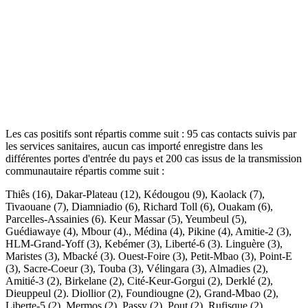
Les cas positifs sont répartis comme suit : 95 cas contacts suivis par
les services sanitaires, aucun cas importé enregistre dans les
différentes portes d'entrée du pays et 200 cas issus de la transmission
communautaire répartis comme suit :
Thiês (16), Dakar-Plateau (12), Kédougou (9), Kaolack (7),
Tivaouane (7), Diamniadio (6), Richard Toll (6), Ouakam (6),
Parcelles-Assainies (6). Keur Massar (5), Yeumbeul (5),
Guédiawaye (4), Mbour (4)., Médina (4), Pikine (4), Amitie-2 (3),
HLM-Grand-Yoff (3), Kebémer (3), Liberté-6 (3). Linguère (3),
Maristes (3), Mbacké (3). Ouest-Foire (3), Petit-Mbao (3), Point-E
(3), Sacre-Coeur (3), Touba (3), Vélingara (3), Almadies (2),
Amitié-3 (2), Birkelane (2), Cité-Keur-Gorgui (2), Derklé (2),
Dieuppeul (2). Diollior (2), Foundiougne (2), Grand-Mbao (2),
Liberte-5 (2), Mermos (2), Passy (2), Pout (2), Rufisque (2),