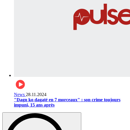
News
28.11.2024
"Dagn ko dagaté en 7 morceaux" : son crime toujours
impuni, 15 ans après