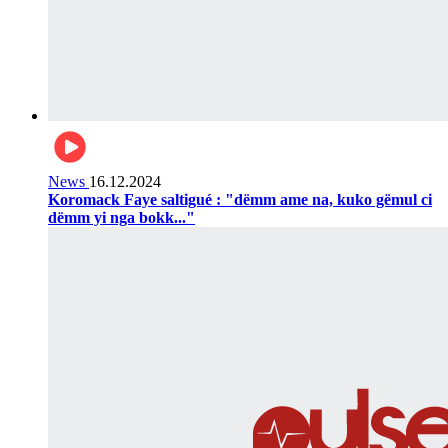
News
16.12.2024
Koromack Faye saltigué : "dëmm ame na, kuko gëmul ci
dëmm yi nga bokk..."