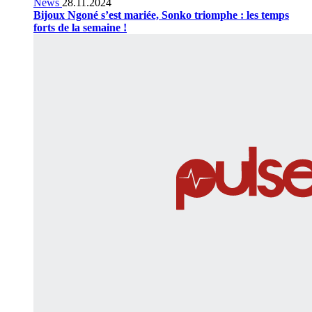
News
28.11.2024
Bijoux Ngoné s’est mariée, Sonko triomphe : les temps
forts de la semaine !