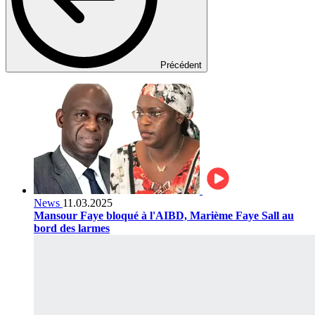
Précédent
News
11.03.2025
Mansour Faye bloqué à l'AIBD, Marième Faye Sall au
bord des larmes