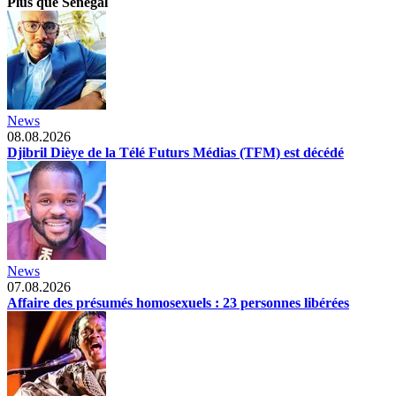
Plus que Senegal
News
08.08.2026
Djibril Dièye de la Télé Futurs Médias (TFM) est décédé
News
07.08.2026
Affaire des présumés homosexuels : 23 personnes libérées