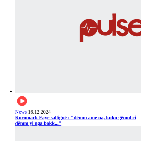
News
16.12.2024
Koromack Faye saltigué : "dëmm ame na, kuko gëmul ci
dëmm yi nga bokk..."