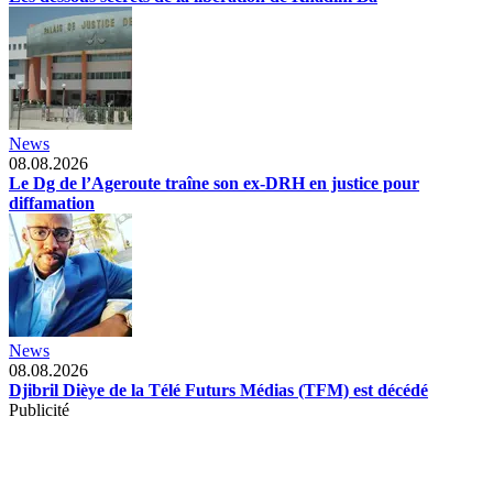
News
08.08.2026
Le Dg de l’Ageroute traîne son ex-DRH en justice pour
diffamation
News
08.08.2026
Djibril Dièye de la Télé Futurs Médias (TFM) est décédé
Publicité