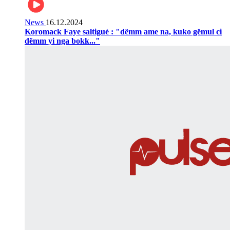
News
16.12.2024
Koromack Faye saltigué : "dëmm ame na, kuko gëmul ci
dëmm yi nga bokk..."