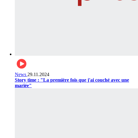
News
29.11.2024
Story time : "La première fois que j'ai couché avec une
mariée"