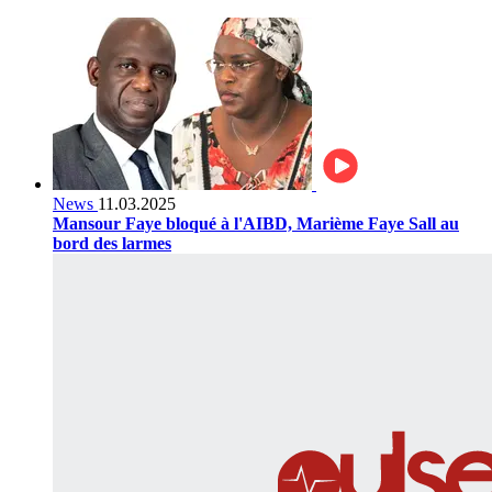
News
11.03.2025
Mansour Faye bloqué à l'AIBD, Marième Faye Sall au
bord des larmes