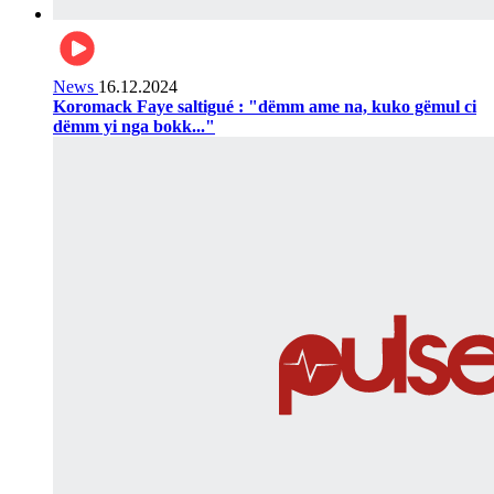
News
16.12.2024
Koromack Faye saltigué : "dëmm ame na, kuko gëmul ci
dëmm yi nga bokk..."