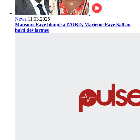
News
11.03.2025
Mansour Faye bloqué à l'AIBD, Marième Faye Sall au
bord des larmes