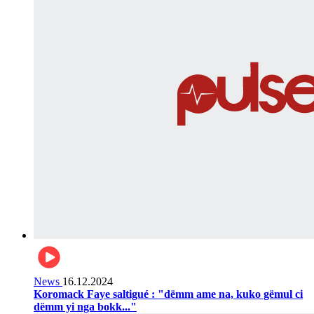
News
16.12.2024
Koromack Faye saltigué : "dëmm ame na, kuko gëmul ci
dëmm yi nga bokk..."