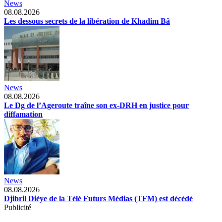
News
08.08.2026
Les dessous secrets de la libération de Khadim Bâ
News
08.08.2026
Le Dg de l’Ageroute traîne son ex-DRH en justice pour
diffamation
News
08.08.2026
Djibril Dièye de la Télé Futurs Médias (TFM) est décédé
Publicité