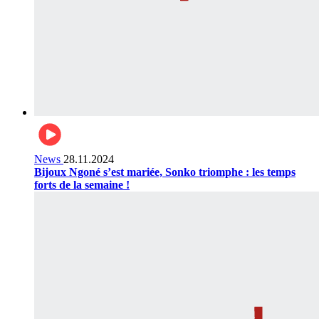
News
28.11.2024
Bijoux Ngoné s’est mariée, Sonko triomphe : les temps
forts de la semaine !