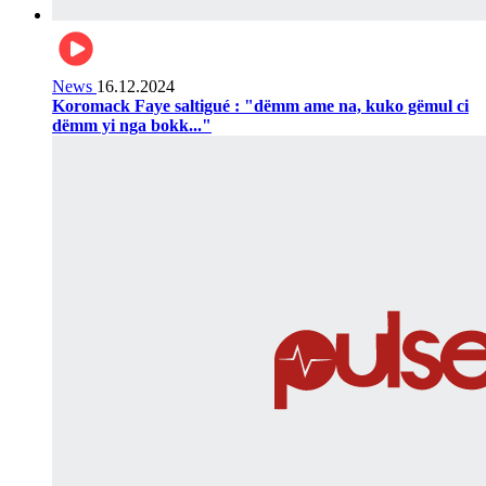
News
16.12.2024
Koromack Faye saltigué : "dëmm ame na, kuko gëmul ci
dëmm yi nga bokk..."