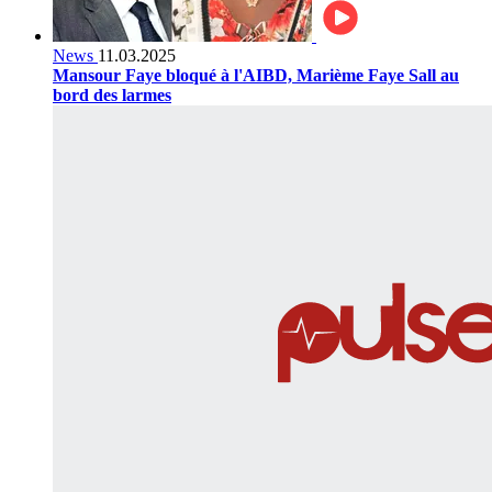
News
11.03.2025
Mansour Faye bloqué à l'AIBD, Marième Faye Sall au
bord des larmes