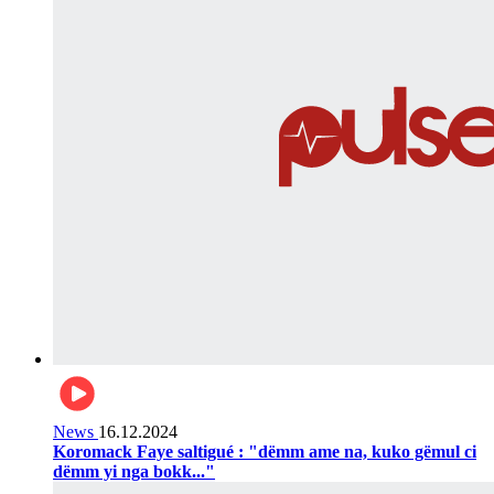
News
16.12.2024
Koromack Faye saltigué : "dëmm ame na, kuko gëmul ci
dëmm yi nga bokk..."