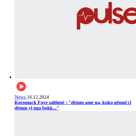
News
16.12.2024
Koromack Faye saltigué : "dëmm ame na, kuko gëmul ci
dëmm yi nga bokk..."