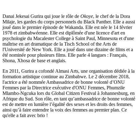
Danai Jekesai Gurira qui joue le rôle de
Okoye
, le chef de la Dora
Milaje, les gardes du corps personnels du Black Panther. Elle a aussi
joué dans le premier épisode de Wakanda. Elle est née le 14 février
1978 et zimbabwéenne. Elle est diplômée d'une licence d'art en
psychologie du Macalester College à Saint Paul, Minnesota et d'une
maîtrise en art dramatique de la Tisch School of the Arts de
l'Université de New York. Elle a joué dans une dizaine de films et a
été nominée pour plusieurs films. Elle parle 4 langues : Français,
Shona, Xhosa de base et anglais.
En 2011, Gurira a cofondé Almasi Arts, une organisation dédiée à la
formation artistique continue au Zimbabwe. Le 2 décembre 2018,
l'actrice a été nommée Ambassadrice de bonne volonté d’ONU
Femmes par la Directrice exécutive d'ONU Femmes, Phumzile
Mlambo-Ngcuka lors du Global Citizen Festival à Johannesburg, en
Afrique du Sud. Son rôle, en tant qu’ambassadrice de bonne volonté
est de mettre en lumière l’égalité des sexes et les droits des femmes,
ainsi qu’à faire entendre la voix des femmes au premier plan. Ce
qu'elle a fait avec brio !