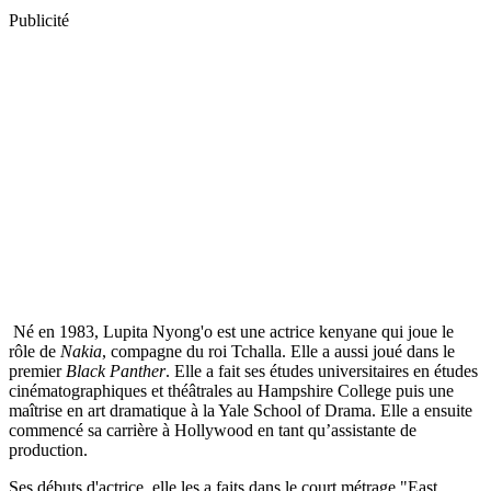
Publicité
Né en 1983, Lupita Nyong'o est une actrice kenyane qui joue le
rôle de
Nakia
, compagne du roi Tchalla. Elle a aussi joué dans le
premier
Black Panther
. Elle a fait ses études universitaires en études
cinématographiques et théâtrales au Hampshire College puis une
maîtrise en art dramatique à la Yale School of Drama. Elle a ensuite
commencé sa carrière à Hollywood en tant qu’assistante de
production.
Ses débuts d'actrice, elle les a faits dans le court métrage "East