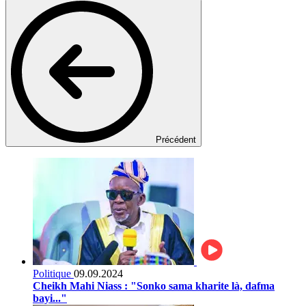
Précédent
Politique
09.09.2024
Cheikh Mahi Niass : "Sonko sama kharite là, dafma
bayi..."