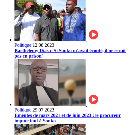
Politique
12.08.2023
Barthélémy Dias : 'Si Sonko m’avait écouté, il ne serait
pas en prison'
Politique
29.07.2023
Emeutes de mars 2021 et de juin 2023 : le procureur
impute tout à Sonko