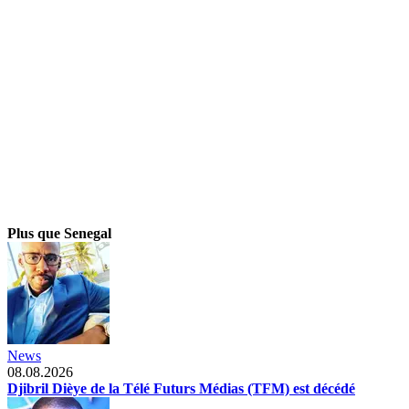
Plus que Senegal
News
08.08.2026
Djibril Dièye de la Télé Futurs Médias (TFM) est décédé