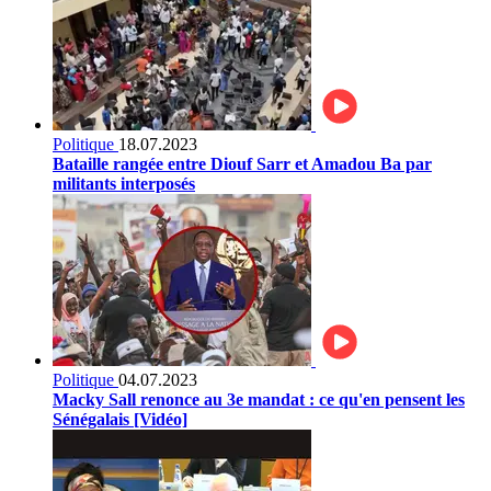
Politique
18.07.2023
Bataille rangée entre Diouf Sarr et Amadou Ba par
militants interposés
Politique
04.07.2023
Macky Sall renonce au 3e mandat : ce qu'en pensent les
Sénégalais [Vidéo]