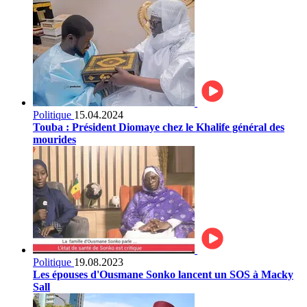
Politique
15.04.2024
Touba : Président Diomaye chez le Khalife général des
mourides
Politique
19.08.2023
Les épouses d'Ousmane Sonko lancent un SOS à Macky
Sall