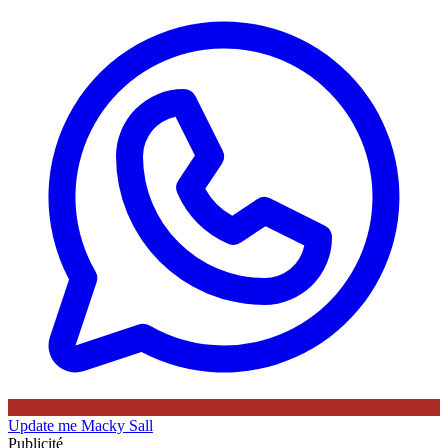
Update me
Macky Sall
Publicité