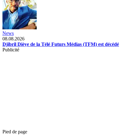
News
08.08.2026
Djibril Dièye de la Télé Futurs Médias (TFM) est décédé
Publicité
Pied de page