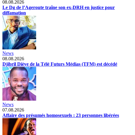
08.08.2026
Le Dg de l’Ageroute traîne son ex-DRH en justice pour
diffamation
News
08.08.2026
Djibril Dièye de la Télé Futurs Médias (TFM) est décédé
News
07.08.2026
Affaire des présumés homosexuels : 23 personnes libérées