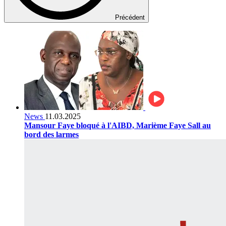
Précédent
News
11.03.2025
Mansour Faye bloqué à l'AIBD, Marième Faye Sall au
bord des larmes