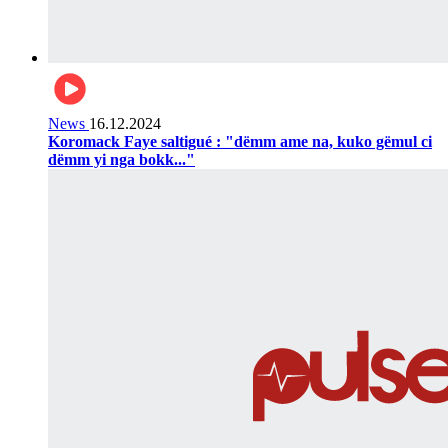
News
16.12.2024
Koromack Faye saltigué : "dëmm ame na, kuko gëmul ci
dëmm yi nga bokk..."