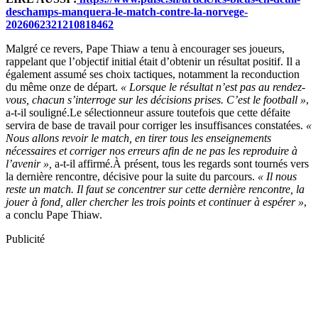
deschamps-manquera-le-match-contre-la-norvege-
2026062321210818462
Malgré ce revers, Pape Thiaw a tenu à encourager ses joueurs,
rappelant que l’objectif initial était d’obtenir un résultat positif. Il a
également assumé ses choix tactiques, notamment la reconduction
du même onze de départ.
« Lorsque le résultat n’est pas au rendez-
vous, chacun s’interroge sur les décisions prises. C’est le football »
,
a-t-il souligné.Le sélectionneur assure toutefois que cette défaite
servira de base de travail pour corriger les insuffisances constatées.
«
Nous allons revoir le match, en tirer tous les enseignements
nécessaires et corriger nos erreurs afin de ne pas les reproduire à
l’avenir »,
a-t-il affirmé.À présent, tous les regards sont tournés vers
la dernière rencontre, décisive pour la suite du parcours.
« Il nous
reste un match. Il faut se concentrer sur cette dernière rencontre, la
jouer à fond, aller chercher les trois points et continuer à espérer »
,
a conclu Pape Thiaw.
Publicité