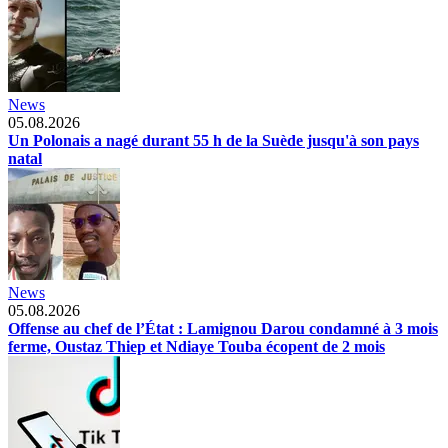
News
05.08.2026
Un Polonais a nagé durant 55 h de la Suède jusqu'à son pays
natal
News
05.08.2026
Offense au chef de l’État : Lamignou Darou condamné à 3 mois
ferme, Oustaz Thiep et Ndiaye Touba écopent de 2 mois