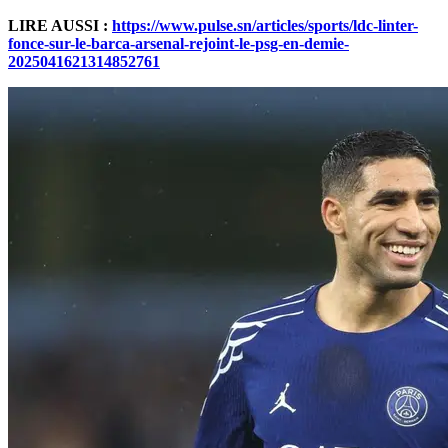
LIRE AUSSI :
https://www.pulse.sn/articles/sports/ldc-linter-
fonce-sur-le-barca-arsenal-rejoint-le-psg-en-demie-
2025041621314852761