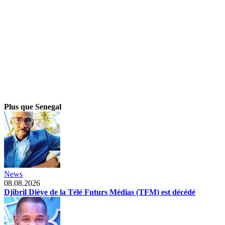
Plus que Senegal
News
08.08.2026
Djibril Dièye de la Télé Futurs Médias (TFM) est décédé