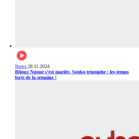
News
28.11.2024
Bijoux Ngoné s’est mariée, Sonko triomphe : les temps
forts de la semaine !