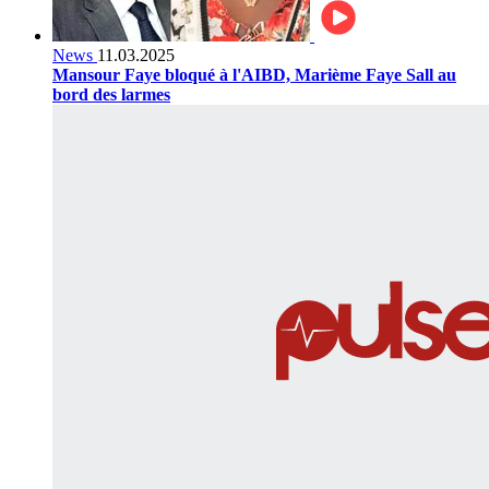
News
11.03.2025
Mansour Faye bloqué à l'AIBD, Marième Faye Sall au
bord des larmes