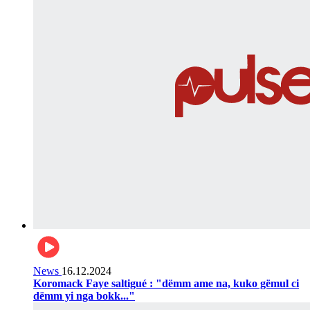
News
16.12.2024
Koromack Faye saltigué : "dëmm ame na, kuko gëmul ci
dëmm yi nga bokk..."