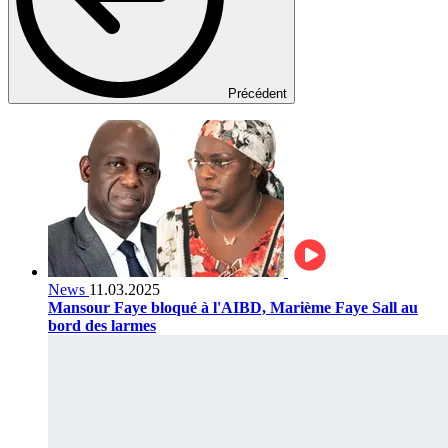
Précédent
News
11.03.2025
Mansour Faye bloqué à l'AIBD, Marième Faye Sall au
bord des larmes