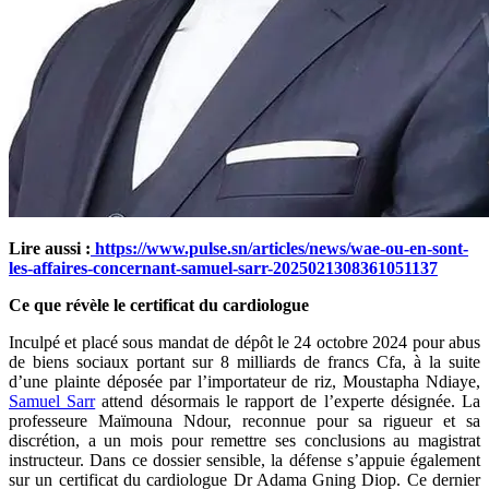
Lire aussi :
https://www.pulse.sn/articles/news/wae-ou-en-sont-
les-affaires-concernant-samuel-sarr-2025021308361051137
Ce que révèle le certificat du cardiologue
Inculpé et placé sous mandat de dépôt le 24 octobre 2024 pour abus
de biens sociaux portant sur 8 milliards de francs Cfa, à la suite
d’une plainte déposée par l’importateur de riz, Moustapha Ndiaye,
Samuel Sarr
attend désormais le rapport de l’experte désignée. La
professeure Maïmouna Ndour, reconnue pour sa rigueur et sa
discrétion, a un mois pour remettre ses conclusions au magistrat
instructeur. Dans ce dossier sensible, la défense s’appuie également
sur un certificat du cardiologue Dr Adama Gning Diop. Ce dernier