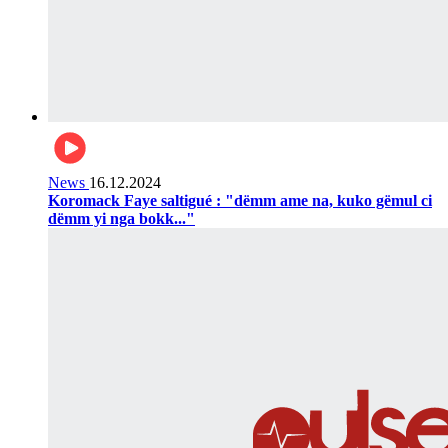
News
16.12.2024
Koromack Faye saltigué : "dëmm ame na, kuko gëmul ci
dëmm yi nga bokk..."