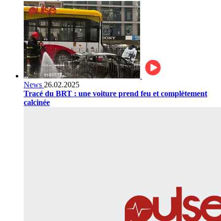
News
26.02.2025
Tracé du BRT : une voiture prend feu et complètement
calcinée