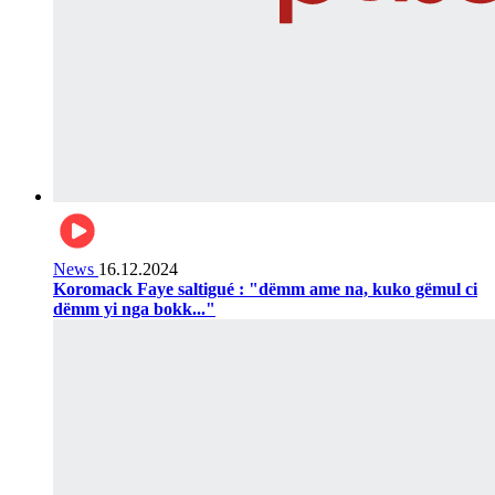
News
16.12.2024
Koromack Faye saltigué : "dëmm ame na, kuko gëmul ci
dëmm yi nga bokk..."