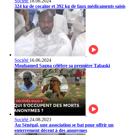
Société
18.06.2024
324 kg de cocaïne et 392 kg de faux médicaments saisis
Société
16.06.2024
Mouhamed Sagna célèbre sa première Tabaski
Société
24.08.2023
Au Sénégal, une association se bat pour offrir un
enterrement décent à des anonymes