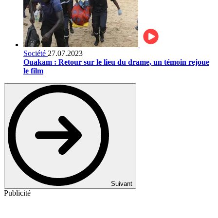
Société
27.07.2023
Ouakam : Retour sur le lieu du drame, un témoin rejoue
le film
Suivant
Publicité