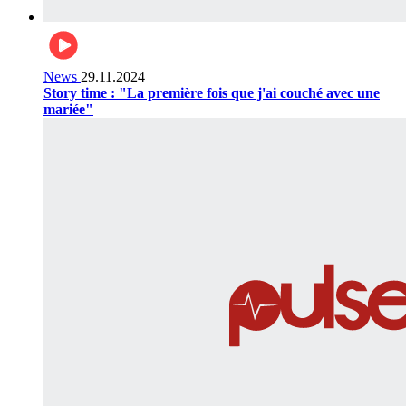
News
29.11.2024
Story time : "La première fois que j'ai couché avec une
mariée"