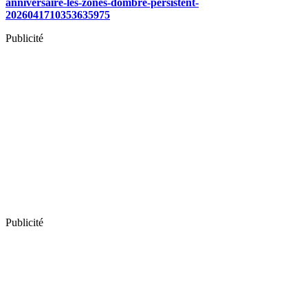
anniversaire-les-zones-dombre-persistent-
2026041710353635975
Publicité
Publicité