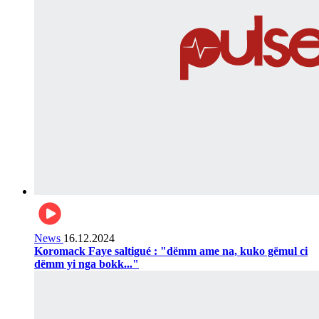
News
16.12.2024
Koromack Faye saltigué : "dëmm ame na, kuko gëmul ci
dëmm yi nga bokk..."