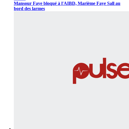
Mansour Faye bloqué à l'AIBD, Marième Faye Sall au
bord des larmes