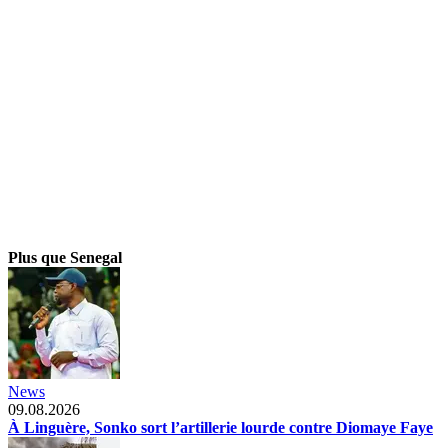
Plus que Senegal
News
09.08.2026
À Linguère, Sonko sort l’artillerie lourde contre Diomaye Faye