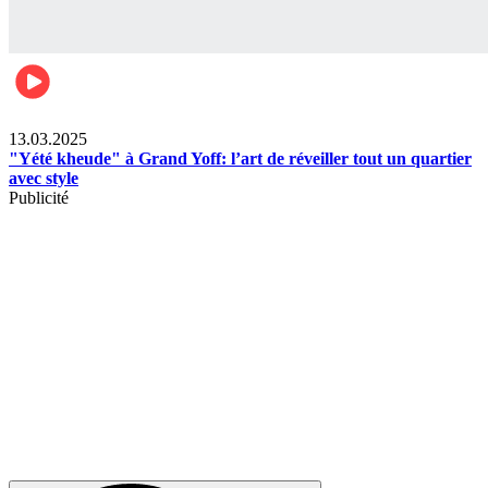
News
13.03.2025
"Yété kheude" à Grand Yoff: l’art de réveiller tout un quartier
avec style
Publicité