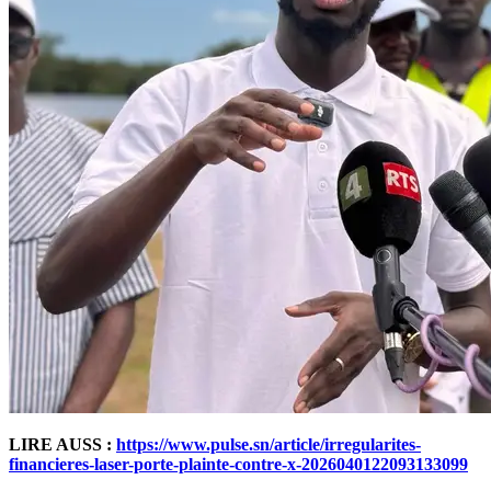
LIRE AUSS :
https://www.pulse.sn/article/irregularites-
financieres-laser-porte-plainte-contre-x-2026040122093133099