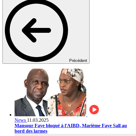
Précédent
News
11.03.2025
Mansour Faye bloqué à l'AIBD, Marième Faye Sall au
bord des larmes