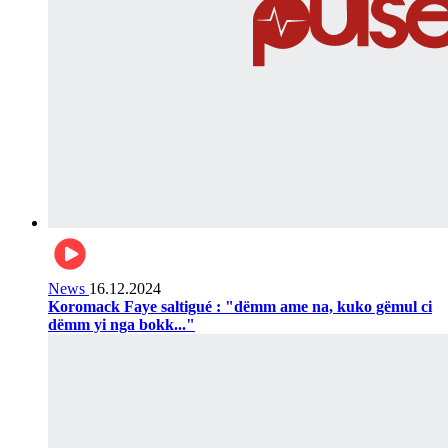
News
16.12.2024
Koromack Faye saltigué : "dëmm ame na, kuko gëmul ci
dëmm yi nga bokk..."