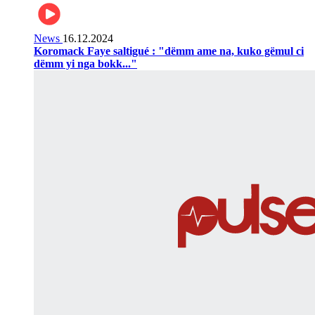
News
16.12.2024
Koromack Faye saltigué : "dëmm ame na, kuko gëmul ci
dëmm yi nga bokk..."