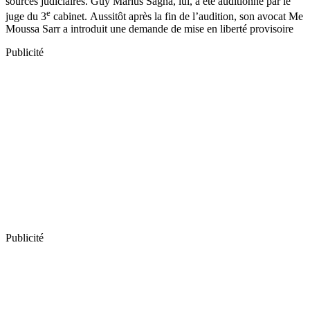
sources judiciaires. Guy Marius Sagna, lui, a été auditionné par le
e
juge du 3
cabinet. Aussitôt après la fin de l’audition, son avocat Me
Moussa Sarr a introduit une demande de mise en liberté provisoire
Publicité
Publicité