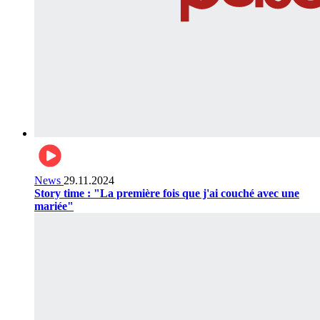
News
29.11.2024
Story time : "La première fois que j'ai couché avec une
mariée"