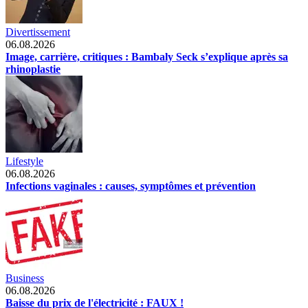
Divertissement
06.08.2026
Image, carrière, critiques : Bambaly Seck s’explique après sa
rhinoplastie
Lifestyle
06.08.2026
Infections vaginales : causes, symptômes et prévention
Business
06.08.2026
Baisse du prix de l'électricité : FAUX !