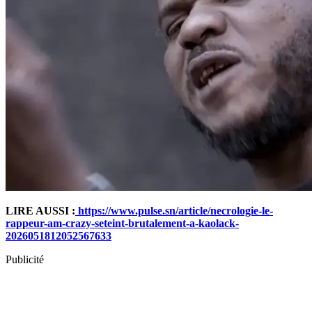
LIRE AUSSI :
https://www.pulse.sn/article/necrologie-le-
rappeur-am-crazy-seteint-brutalement-a-kaolack-
2026051812052567633
Publicité