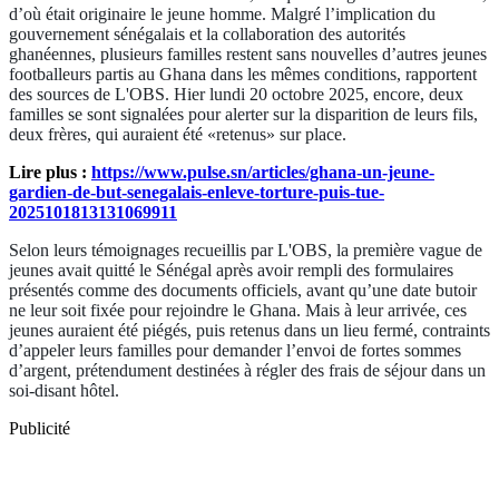
d’où était originaire le jeune homme. Malgré l’implication du
gouvernement sénégalais et la collaboration des autorités
ghanéennes, plusieurs familles restent sans nouvelles d’autres jeunes
footballeurs partis au Ghana dans les mêmes conditions, rapportent
des sources de L'OBS. Hier lundi 20 octobre 2025, encore, deux
familles se sont signalées pour alerter sur la disparition de leurs fils,
deux frères, qui auraient été «retenus» sur place.
Lire plus :
https://www.pulse.sn/articles/ghana-un-jeune-
gardien-de-but-senegalais-enleve-torture-puis-tue-
2025101813131069911
Selon leurs témoignages recueillis par L'OBS, la première vague de
jeunes avait quitté le Sénégal après avoir rempli des formulaires
présentés comme des documents officiels, avant qu’une date butoir
ne leur soit fixée pour rejoindre le Ghana. Mais à leur arrivée, ces
jeunes auraient été piégés, puis retenus dans un lieu fermé, contraints
d’appeler leurs familles pour demander l’envoi de fortes sommes
d’argent, prétendument destinées à régler des frais de séjour dans un
soi-disant hôtel.
Publicité