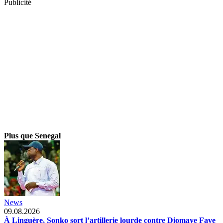
Publicité
Plus que Senegal
News
09.08.2026
À Linguère, Sonko sort l’artillerie lourde contre Diomaye Faye