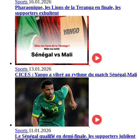
Sports
16.01.2026
Pharaonique, les Lions de la Teranga en finale, les
supporters exhultent
Sports
13.01.2026
CICES : Yango a vibré au rythme du match Sénégal-Mali
Sports
11.01.2026
Le Sénégal qualifié en demi-finale, les supporters jubilent