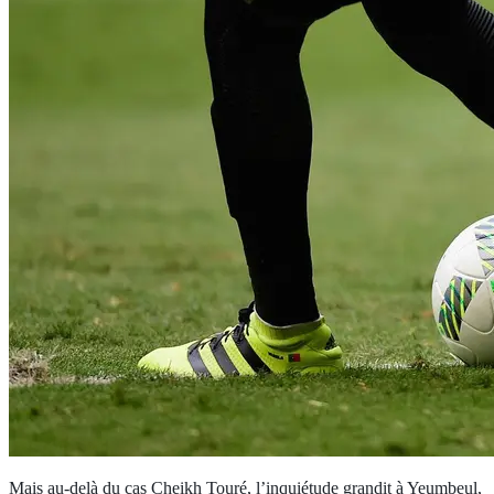
Mais au-delà du cas Cheikh Touré, l’inquiétude grandit à Yeumbeul,