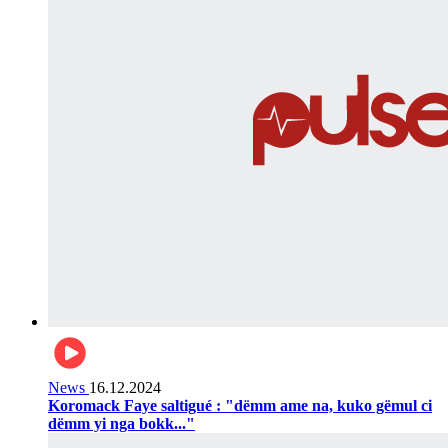
News
16.12.2024
Koromack Faye saltigué : "dëmm ame na, kuko gëmul ci
dëmm yi nga bokk..."