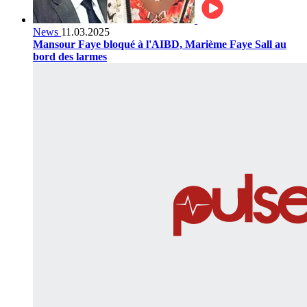
News
11.03.2025
Mansour Faye bloqué à l'AIBD, Marième Faye Sall au
bord des larmes