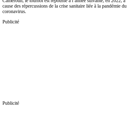
Cameroun, le tournoi est repoussé à l’année suivante, en 2022, à
cause des répercussions de la crise sanitaire liée à la pandémie du
coronavirus.
Publicité
Publicité