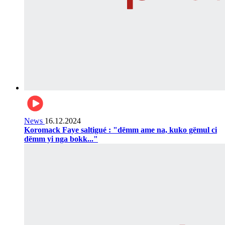
News
16.12.2024
Koromack Faye saltigué : "dëmm ame na, kuko gëmul ci
dëmm yi nga bokk..."