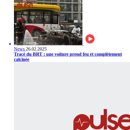
News
26.02.2025
Tracé du BRT : une voiture prend feu et complètement
calcinée