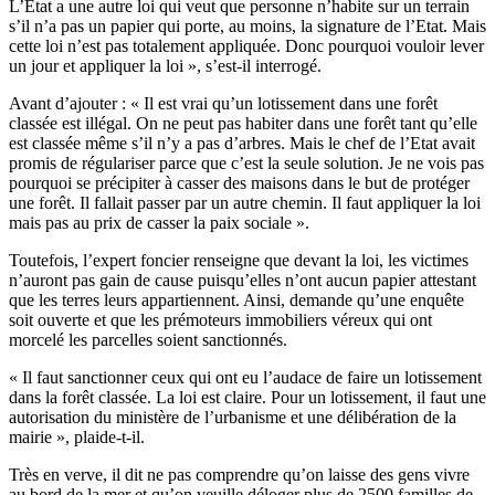
L’Etat a une autre loi qui veut que personne n’habite sur un terrain
s’il n’a pas un papier qui porte, au moins, la signature de l’Etat. Mais
cette loi n’est pas totalement appliquée. Donc pourquoi vouloir lever
un jour et appliquer la loi », s’est-il interrogé.
Avant d’ajouter : « Il est vrai qu’un lotissement dans une forêt
classée est illégal. On ne peut pas habiter dans une forêt tant qu’elle
est classée même s’il n’y a pas d’arbres. Mais le chef de l’Etat avait
promis de régulariser parce que c’est la seule solution. Je ne vois pas
pourquoi se précipiter à casser des maisons dans le but de protéger
une forêt. Il fallait passer par un autre chemin. Il faut appliquer la loi
mais pas au prix de casser la paix sociale ».
Toutefois, l’expert foncier renseigne que devant la loi, les victimes
n’auront pas gain de cause puisqu’elles n’ont aucun papier attestant
que les terres leurs appartiennent. Ainsi, demande qu’une enquête
soit ouverte et que les prémoteurs immobiliers véreux qui ont
morcelé les parcelles soient sanctionnés.
« Il faut sanctionner ceux qui ont eu l’audace de faire un lotissement
dans la forêt classée. La loi est claire. Pour un lotissement, il faut une
autorisation du ministère de l’urbanisme et une délibération de la
mairie », plaide-t-il.
Très en verve, il dit ne pas comprendre qu’on laisse des gens vivre
au bord de la mer et qu’on veuille déloger plus de 2500 familles de