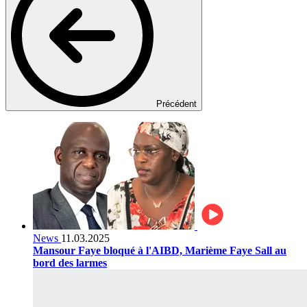
Précédent
News
11.03.2025
Mansour Faye bloqué à l'AIBD, Marième Faye Sall au
bord des larmes