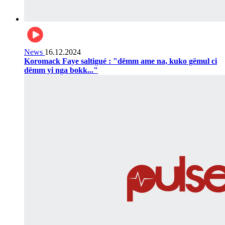
News
16.12.2024
Koromack Faye saltigué : "dëmm ame na, kuko gëmul ci
dëmm yi nga bokk..."