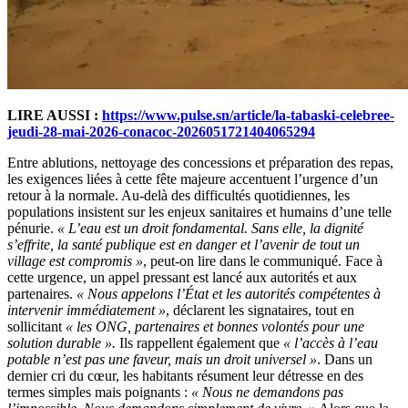
LIRE AUSSI :
https://www.pulse.sn/article/la-tabaski-celebree-
jeudi-28-mai-2026-conacoc-2026051721404065294
Entre ablutions, nettoyage des concessions et préparation des repas,
les exigences liées à cette fête majeure accentuent l’urgence d’un
retour à la normale. Au-delà des difficultés quotidiennes, les
populations insistent sur les enjeux sanitaires et humains d’une telle
pénurie.
« L’eau est un droit fondamental. Sans elle, la dignité
s’effrite, la santé publique est en danger et l’avenir de tout un
village est compromis »
, peut-on lire dans le communiqué. Face à
cette urgence, un appel pressant est lancé aux autorités et aux
partenaires.
« Nous appelons l’État et les autorités compétentes à
intervenir immédiatement »
, déclarent les signataires, tout en
sollicitant
« les ONG, partenaires et bonnes volontés pour une
solution durable ».
Ils rappellent également que
« l’accès à l’eau
potable n’est pas une faveur, mais un droit universel »
. Dans un
dernier cri du cœur, les habitants résument leur détresse en des
termes simples mais poignants :
« Nous ne demandons pas