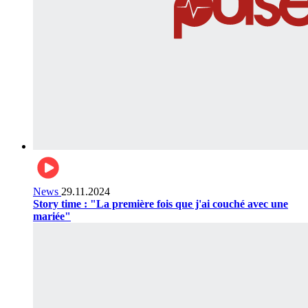
News
29.11.2024
Story time : "La première fois que j'ai couché avec une
mariée"