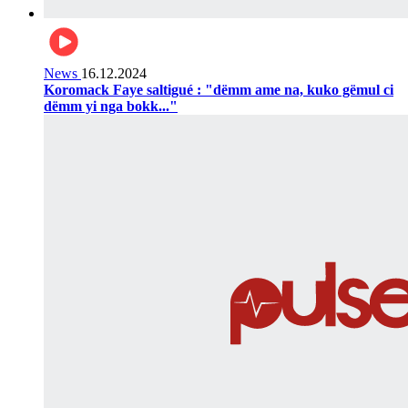
News
16.12.2024
Koromack Faye saltigué : "dëmm ame na, kuko gëmul ci
dëmm yi nga bokk..."