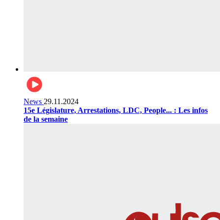
News
29.11.2024
15e Législature, Arrestations, LDC, People... : Les infos
de la semaine