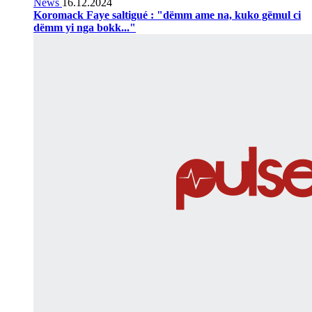
News
16.12.2024
Koromack Faye saltigué : "dëmm ame na, kuko gëmul ci
dëmm yi nga bokk..."