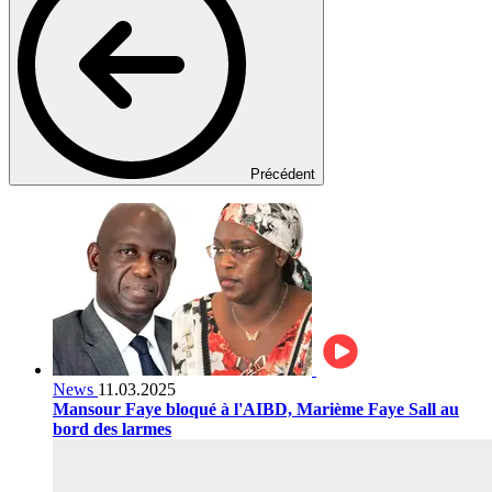
Précédent
News
11.03.2025
Mansour Faye bloqué à l'AIBD, Marième Faye Sall au
bord des larmes