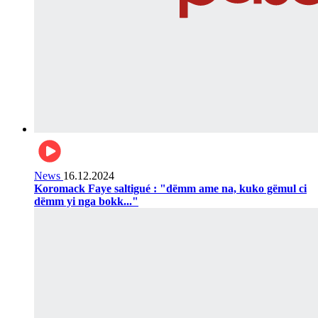
News
16.12.2024
Koromack Faye saltigué : "dëmm ame na, kuko gëmul ci
dëmm yi nga bokk..."