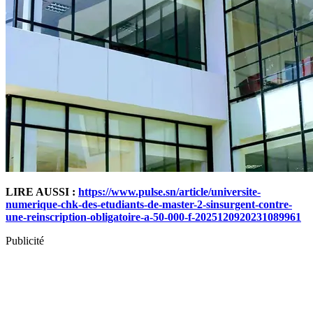
LIRE AUSSI :
https://www.pulse.sn/article/universite-
numerique-chk-des-etudiants-de-master-2-sinsurgent-contre-
une-reinscription-obligatoire-a-50-000-f-2025120920231089961
Publicité