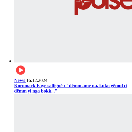
News
16.12.2024
Koromack Faye saltigué : "dëmm ame na, kuko gëmul ci
dëmm yi nga bokk..."