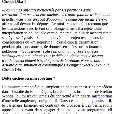
Cheikh-Diba-1
«Les mêmes objectifs recherchés par les partisans d'une
restructuration peuvent être atteints avec notre plan de traitement de
la dette, mais avec un coût d'opportunité beaucoup moins élevé»,
affirme-t-il devant les députés. Le ministre a toutefois reconnu que
les discussions avec le Fmi se prolongent, mais il a rejeté toute
interprétation selon laquelle cette durée traduirait un désaccord sur la
stratégie sénégalaise. Selon lui, le véritable enjeu réside dans les
conséquences du «misreporting», c'est-à-dire la transmission,
pendant plusieurs années, de données erronées sur les finances
publiques. «
Nous avons réalisé un audit qui a révélé que les
statistiques communiquées sur le déficit budgétaire et le niveau
d'endettement étaient très éloignées de la réalité. Nous avons
assumé cette situation et communiqué les chiffres exacts»
, explique
Cheikh Diba.
Dette cachée ou misreporting ?
Le ministre a rappelé que l'ampleur de ce dossier est sans précédent
dans l'histoire du Fmi. «Depuis la création des institutions de Bretton
Woods, le Fmi n'avait jamais été confronté à un cas de
misreporting
d'une telle ampleur», souligne-t-il. Dans ces conditions, poursuit-il,
le partenaire financier est contraint de procéder à des vérifications
approfondies avant de s'engager dans un nouveau programme. «Il