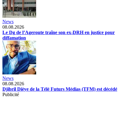
News
08.08.2026
Le Dg de l’Ageroute traîne son ex-DRH en justice pour
diffamation
News
08.08.2026
Djibril Dièye de la Télé Futurs Médias (TFM) est décédé
Publicité