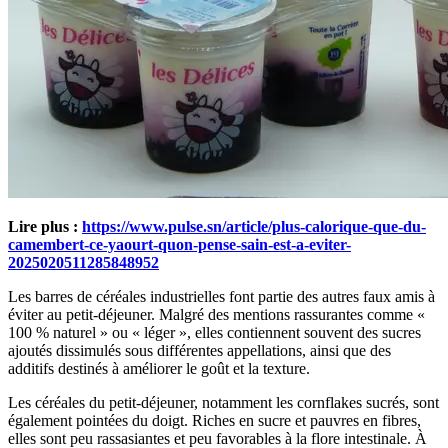
Lire plus :
https://www.pulse.sn/article/plus-calorique-que-du-
camembert-ce-yaourt-quon-pense-sain-est-a-eviter-
2025020511285848952
Les barres de céréales industrielles font partie des autres faux amis à
éviter au petit-déjeuner. Malgré des mentions rassurantes comme «
100 % naturel » ou « léger », elles contiennent souvent des sucres
ajoutés dissimulés sous différentes appellations, ainsi que des
additifs destinés à améliorer le goût et la texture.
Les céréales du petit-déjeuner, notamment les cornflakes sucrés, sont
également pointées du doigt. Riches en sucre et pauvres en fibres,
elles sont peu rassasiantes et peu favorables à la flore intestinale. À